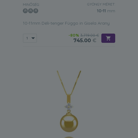
GYÖNGY MÉRET:
MINŐSÉG:
10-11
mm
10-11mm Déli-tenger Függo in Gisela Arany
-80%
3,719.00 €
745.00
€