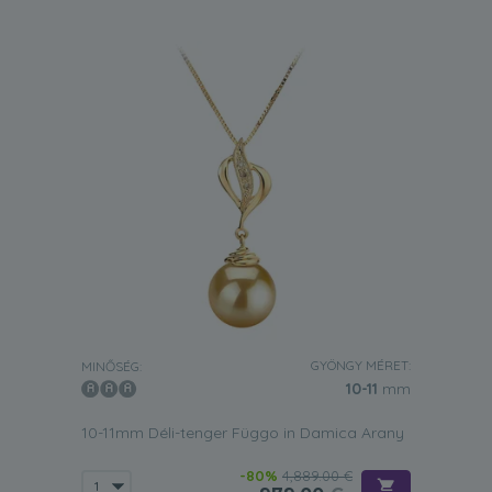
GYÖNGY MÉRET:
MINŐSÉG:
10-11
mm
10-11mm Déli-tenger Függo in Damica Arany
-80%
4,889.00 €