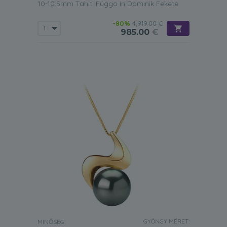
10-10.5mm Tahiti Függo in Dominik Fekete
-80%
4,919.00 €
985.00
€
GYÖNGY MÉRET:
MINŐSÉG: