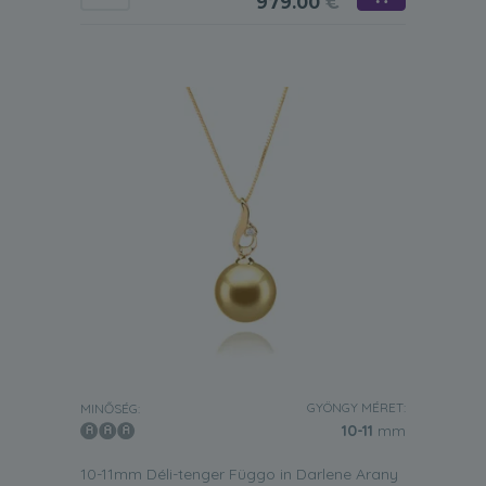
979.00
€
GYÖNGY MÉRET:
MINŐSÉG:
10-11
mm
10-11mm Déli-tenger Függo in Darlene Arany