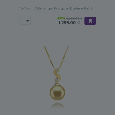
10-11mm Déli-tenger Függo in Darlene Fehér
-80%
6,299.00 €
1,259.00
€