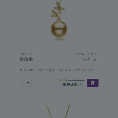
GYÖNGY MÉRET:
MINŐSÉG:
10-11
mm
10-11mm Déli-tenger Függo in Barbara Arany
-80%
4,039.00 €
809.00
€