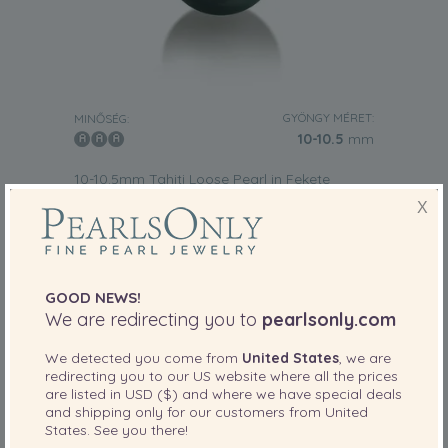
GYÖNGY MÉRET:
MINŐSÉG:
10-10.5
mm
10-10.5mm Tahiti Loose Pearl in Fekete
X
-80%
1,779.00 €
355.00
€
GOOD NEWS!
We are redirecting you to
pearlsonly.com
We detected you come from
United States
, we are
redirecting you to our
US
website where all the prices
are listed in
USD ($)
and where we have special deals
and shipping only for our customers from
United
States
. See you there!