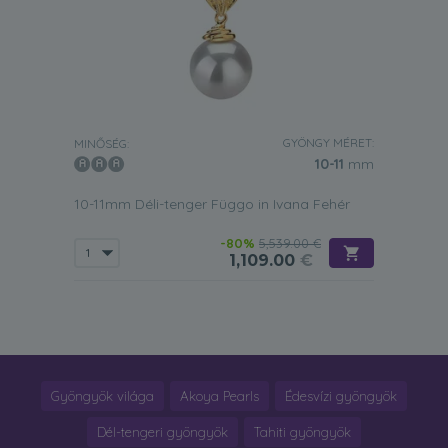
GYÖNGY MÉRET:
MINŐSÉG:
10-11
mm
10-11mm Déli-tenger Függo in Ivana Fehér
-80%
5,539.00 €
1,109.00
€
Gyöngyök világa
Akoya Pearls
Édesvízi gyöngyök
Dél-tengeri gyöngyök
Tahiti gyöngyök