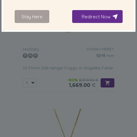
Stay Here
Redirect Now
GYÖNGY MÉRET:
MINŐSÉG:
10-11
mm
10-11mm Déli-tenger Függo in Angelika Fehér
-80%
8,349.00 €
1,669.00
€