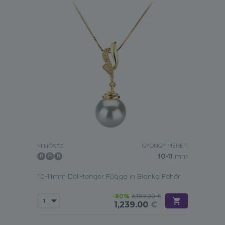
GYÖNGY MÉRET:
MINŐSÉG:
10-11
mm
10-11mm Déli-tenger Függo in Bianka Fehér
-80%
6,199.00 €
1,239.00
€