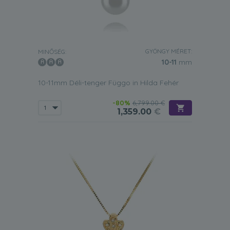
GYÖNGY MÉRET:
MINŐSÉG:
10-11
mm
10-11mm Déli-tenger Függo in Hilda Fehér
-80%
6,799.00 €
1,359.00
€