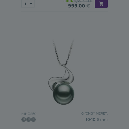
-80%
4,999.00 €
999.00
€
GYÖNGY MÉRET:
MINŐSÉG:
10-10.5
mm