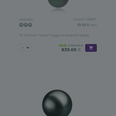
GYÖNGY MÉRET:
MINŐSÉG:
10-10.5
mm
10-10.5mm Tahiti Függo in Kísértő Fekete
-80%
4,199.00 €
839.00
€