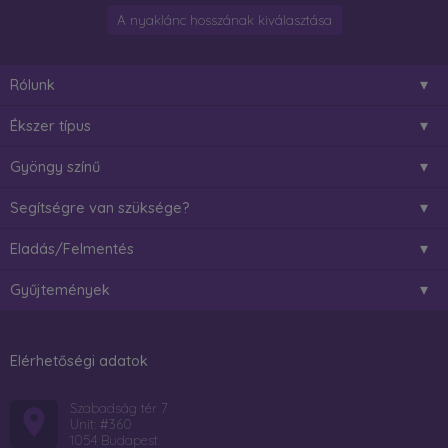
A nyaklánc hosszának kiválasztása
Rólunk
Ékszer típus
Gyöngy színű
Segítségre van szüksége?
Eladás/Felmentés
Gyűjtemények
Elérhetőségi adatok
Szabadság tér 7
Unit: #360
1054 Budapest