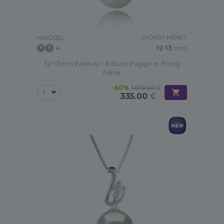
GYÖNGY MÉRET:
MINŐSÉG:
12-13
mm
12-13mm Édesvíz - Edison Függo in Patsy
Fehér
-80%
1,679.00 €
335.00
€