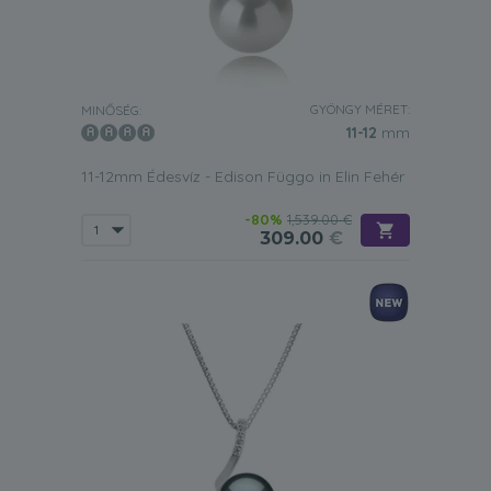
GYÖNGY MÉRET:
MINŐSÉG:
11-12
mm
11-12mm Édesvíz - Edison Függo in Elin Fehér
-80%
1,539.00 €
309.00
€