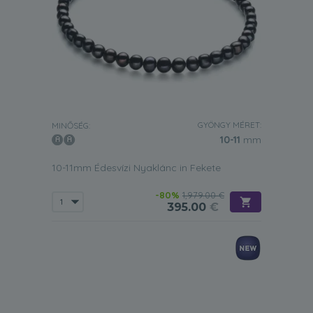
GYÖNGY MÉRET:
MINŐSÉG:
10-11
mm
10-11mm Édesvízi Nyaklánc in Fekete
-80%
1,979.00 €
395.00
€