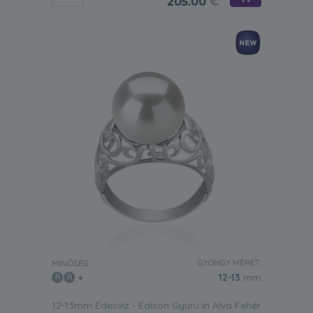
205.00
€
GYÖNGY MÉRET:
MINŐSÉG:
12-13
mm
12-13mm Édesvíz - Edison Gyuru in Alva Fehér