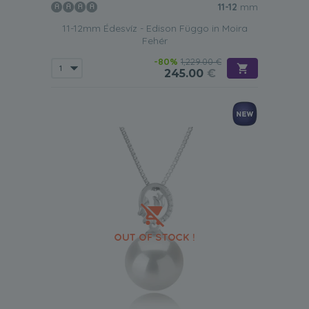
11-12
mm
11-12mm Édesvíz - Edison Függo in Moira
Fehér
-80%
1,229.00 €
245.00
€