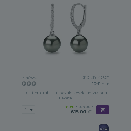
GYÖNGY MÉRET:
MINŐSÉG:
10-11
mm
10-11mm Tahiti Fülbevaló készlet in Viktória
Fekete
-80%
3,079.00 €
615.00
€