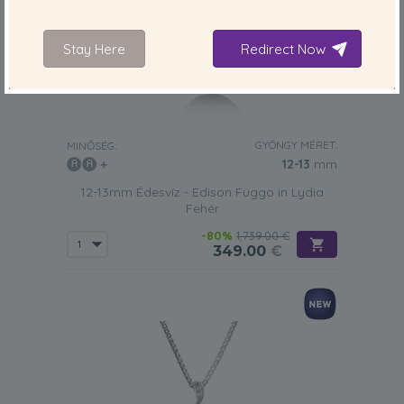
Stay Here
Redirect Now
GYÖNGY MÉRET:
MINŐSÉG:
12-13
mm
12-13mm Édesvíz - Edison Függo in Lydia
Fehér
-80%
1,739.00 €
349.00
€