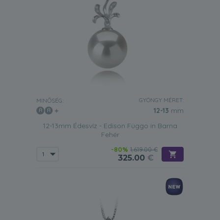
GYÖNGY MÉRET:
MINŐSÉG:
12-13
mm
12-13mm Édesvíz - Edison Függo in Barna
Fehér
-80%
1,619.00 €
325.00
€