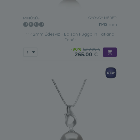
GYÖNGY MÉRET:
MINŐSÉG:
11-12
mm
11-12mm Édesvíz - Edison Függo in Tatiana
Fehér
-80%
1,319.00 €
265.00
€