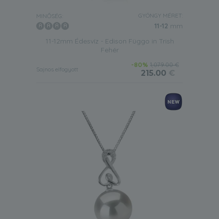
GYÖNGY MÉRET:
MINŐSÉG:
11-12
mm
11-12mm Édesvíz - Edison Függo in Trish
Fehér
-80%
1,079.00 €
Sajnos elfogyott
215.00
€