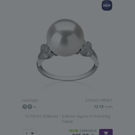
GYÖNGY MÉRET:
MINŐSÉG:
12-13
mm
12-13mm Édesvíz - Edison Gyuru in Írország
Fehér
-80%
1,019.00 €