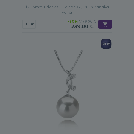
12-13mm Édesvíz - Edison Gyuru in Yanaka
Fehér
-80%
1,199.00 €
239.00
€