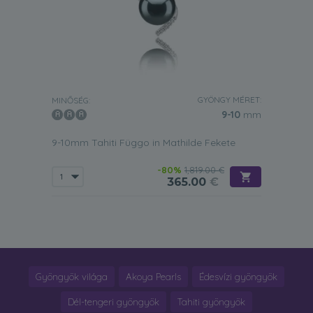
GYÖNGY MÉRET:
MINŐSÉG:
9-10
mm
9-10mm Tahiti Függo in Mathilde Fekete
-80%
1,819.00 €
365.00
€
Gyöngyök világa
Akoya Pearls
Édesvízi gyöngyök
Dél-tengeri gyöngyök
Tahiti gyöngyök