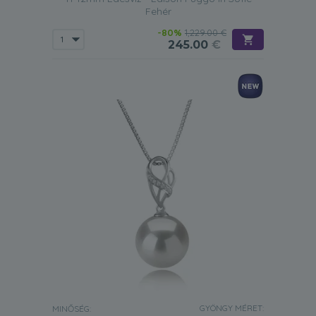
Fehér
-80%
1,229.00 €
245.00
€
GYÖNGY MÉRET:
MINŐSÉG: