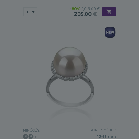
-80%
1,019.00 €
205.00
€
GYÖNGY MÉRET:
MINŐSÉG:
12-13
mm