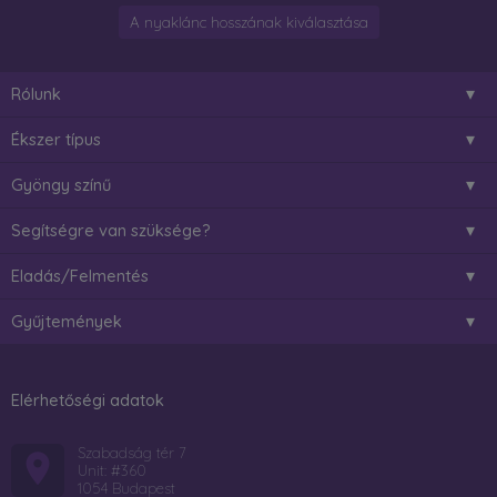
A nyaklánc hosszának kiválasztása
Rólunk
Ékszer típus
Gyöngy színű
Segítségre van szüksége?
Eladás/Felmentés
Gyűjtemények
Elérhetőségi adatok
Szabadság tér 7
Unit: #360
1054 Budapest