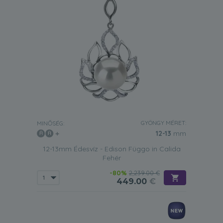
GYÖNGY MÉRET:
MINŐSÉG:
12-13
mm
12-13mm Édesvíz - Edison Függo in Calida
Fehér
-80%
2,239.00 €
449.00
€