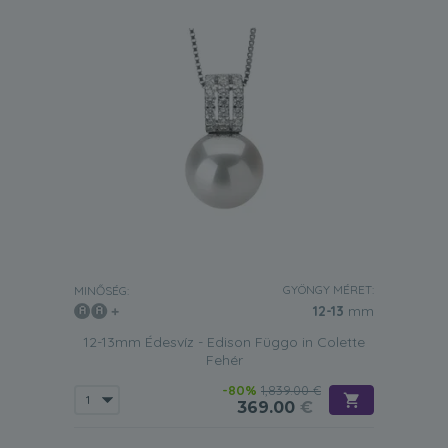
GYÖNGY MÉRET:
MINŐSÉG:
12-13
mm
12-13mm Édesvíz - Edison Függo in Colette
Fehér
-80%
1,839.00 €
369.00
€