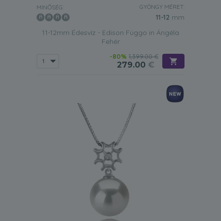
GYÖNGY MÉRET:
MINŐSÉG:
11-12
mm
11-12mm Édesvíz - Edison Függo in Ángéla
Fehér
-80%
1,399.00 €
279.00
€