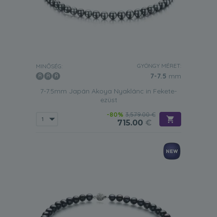
GYÖNGY MÉRET:
MINŐSÉG:
7-7.5
mm
7-7.5mm Japán Akoya Nyaklánc in Fekete-
ezüst
-80%
3,579.00 €
715.00
€