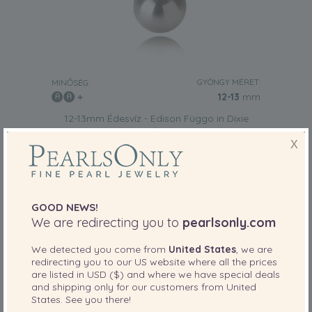
GYÖNGY MÉRET:
MINŐSÉG:
12-13
mm
12-13mm Édesvíz - Edison Függo in Dixie
Fehér
X
-80%
1,599.00 €
319.00
€
GOOD NEWS!
We are redirecting you to
pearlsonly.com
We detected you come from
United States
, we are
redirecting you to our
US
website where all the prices
are listed in
USD ($)
and where we have special deals
and shipping only for our customers from
United
States
. See you there!