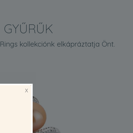
GYŰRŰK
Rings kollekciónk elkápráztatja Önt.
X