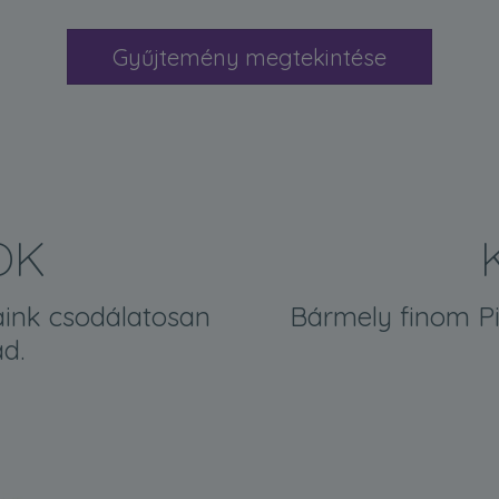
Gyűjtemény megtekintése
OK
aink csodálatosan
Bármely finom Pi
ad.