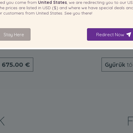
ted you come from
United States
, we are redirecting you to our
US
he prices are listed in
USD ($)
and where we have special deals and
our customers from
United States
. See you there!
Stay Here
Redirect Now
o
Gyűrűk
tó
675.00 €
K