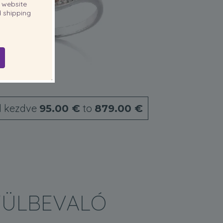
website
 shipping
l kezdve
to
95.00 €
879.00 €
FÜLBEVALÓ