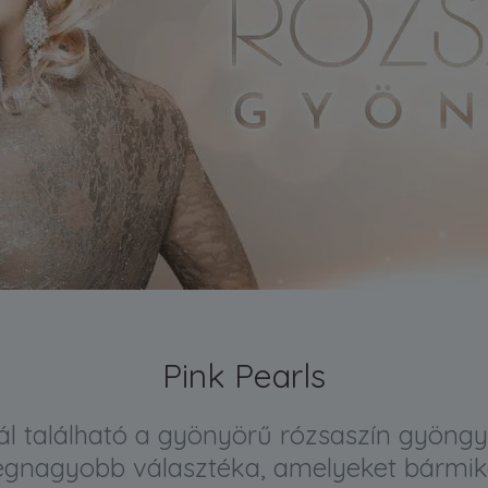
Pink Pearls
ál található a gyönyörű rózsaszín gyöng
egnagyobb választéka, amelyeket bármik