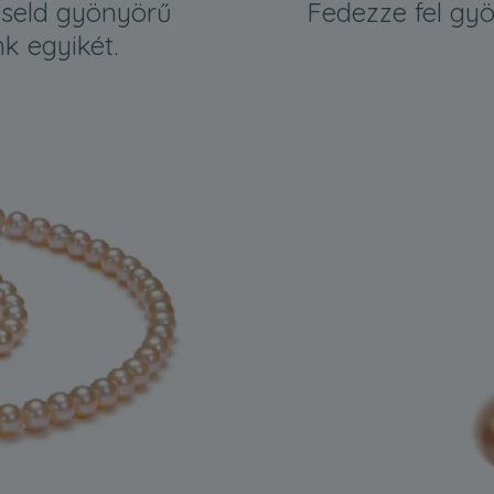
iseld gyönyörű
Fedezze fel gyö
k egyikét.