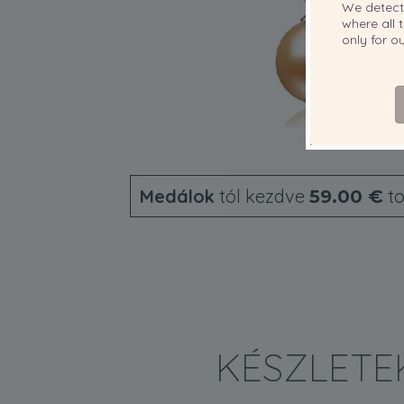
We detec
where all t
only for 
Medálok
tól kezdve
t
59.00 €
KÉSZLETE