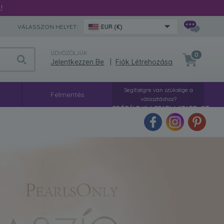
!
VÁLASSZON HELYET:
EUR (€)
ÜDVÖZÖLJÜK
0
Jelentkezzen Be
|
Fiók Létrehozása
Segítségre van szüksége a
ó
Felmentés
választáshoz?
PRÓBÁLD KI A PEARL WIZARD-OT