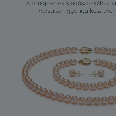
A megjelenés kiegészítéséhez v
rózsaszín gyöngy készletein