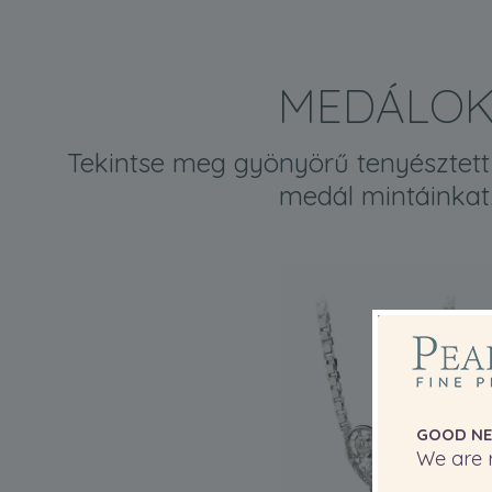
MEDÁLO
Tekintse meg gyönyörű tenyésztett
medál mintáinkat
GOOD NE
We are r