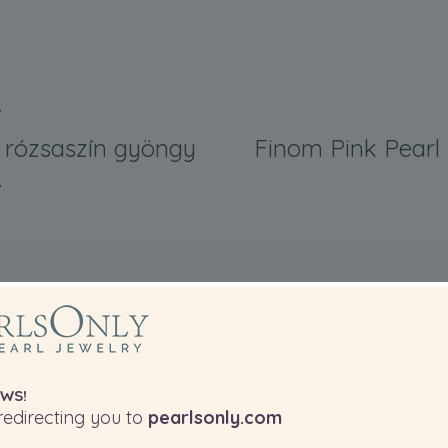
K
 rózsaszín gyöngy
Finom Pink Pearl 
.
WS!
edirecting you to
pearlsonly.com