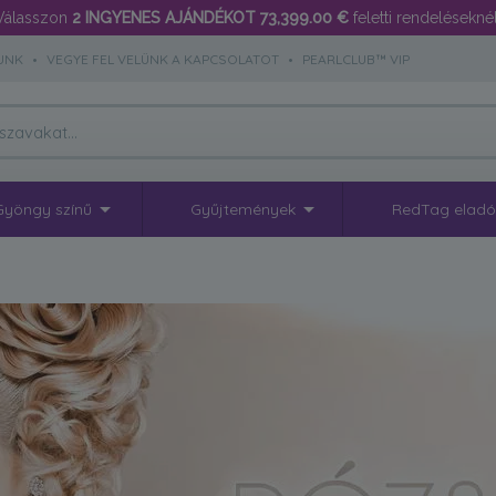
Válasszon
2 INGYENES AJÁNDÉKOT
73,399.00 €
feletti rendeléseknél
UNK
•
VEGYE FEL VELÜNK A KAPCSOLATOT
•
PEARLCLUB™ VIP
Gyöngy színű
Gyűjtemények
RedTag elad