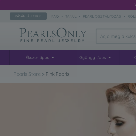
FAQ
•
TANUL
•
PEARL OSZTÁLYOZÁS
•
RÓL
VÁSÁRLÁSI OKOK
Ékszer típus
Gyöngy típus
Pearls Store
>
Pink Pearls