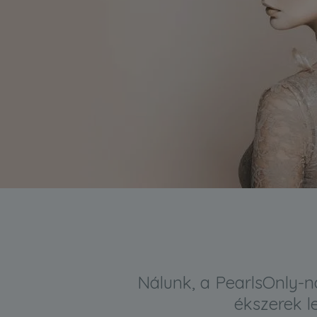
Nálunk, a PearlsOnly-n
ékszerek l