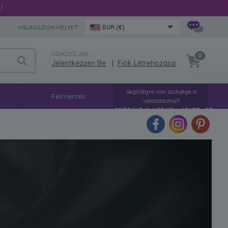
!
VÁLASSZON HELYET:
EUR (€)
ÜDVÖZÖLJÜK
0
Jelentkezzen Be
|
Fiók Létrehozása
Segítségre van szüksége a
ó
Felmentés
választáshoz?
PRÓBÁLD KI A PEARL WIZARD-OT