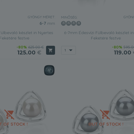
GYÖNGY MÉRET:
GYÖNG
MINŐSÉG:
6-7
mm
ülbevaló készlet in Nyertes
6-7mm Édesvízi Fülbevaló készlet in
 Feketére festve
Feketére festve
-80%
625.00 €
-80%
595.0
125.00
€
119.00