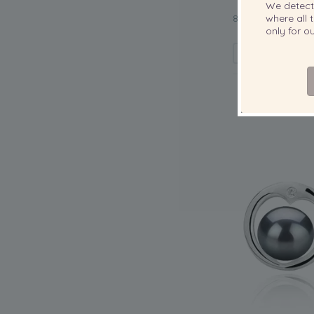
We detec
8-8.5mm Édesvízi 
where all t
only for 