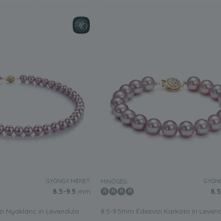
GYÖNGY MÉRET:
GYÖNG
MINŐSÉG:
8.5-9.5
mm
8.5
zi Nyaklánc in Levendula
8.5-9.5mm Édesvízi Karköto in Leven