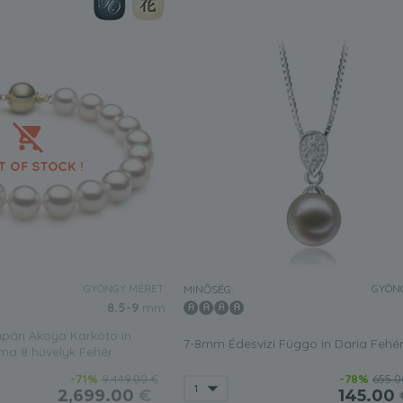
GYÖNGY MÉRET:
GYÖNG
MINŐSÉG:
8.5-9
mm
pán Akoya Karköto in
7-8mm Édesvízi Függo in Daria Fehé
a 8 hüvelyk Fehér
-71%
9,449.00 €
-78%
655.0
2,699.00
€
145.00