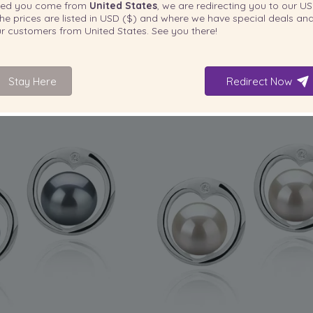
ted you come from
United States
, we are redirecting you to our
US
7-8mm Édesvízi Fülbevaló készlet in
Fülbevaló készlet in Fehér
he prices are listed in
USD ($)
and where we have special deals and
Feketére festve
our customers from
United States
. See you there!
-80%
925.00 €
-80%
1,039.0
185.00
€
209.00
Stay Here
Redirect Now