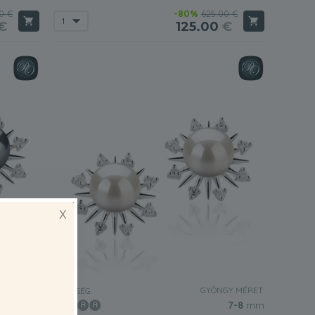
0 €
-80%
625.00 €
€
125.00
€
X
Y MÉRET:
GYÖNGY MÉRET:
MINŐSÉG:
7-8
mm
7-8
mm