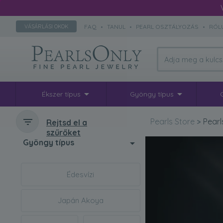
FAQ
•
TANUL
•
PEARL OSZTÁLYOZÁS
•
RÓL
VÁSÁRLÁSI OKOK
Ékszer típus
Gyöngy típus
Pearls Store
>
Pearl
Rejtsd el a
szűrőket
Gyöngy típus
Édesvízi
Japán Akoya