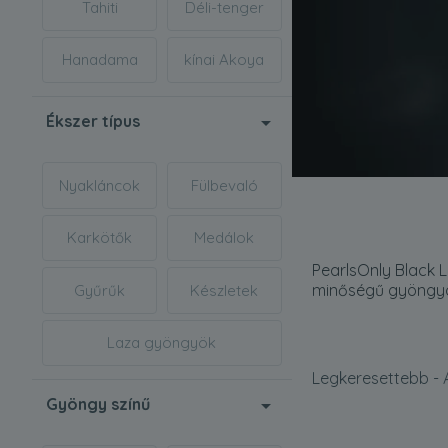
Tahiti
Déli-tenger
Hanadama
kínai Akoya
Ékszer típus
Nyakláncok
Fülbevaló
Karkötők
Medálok
PearlsOnly Black L
minőségű gyöngyöt
Gyűrűk
Készletek
Laza gyöngyök
Legkeresettebb - 
Gyöngy színű