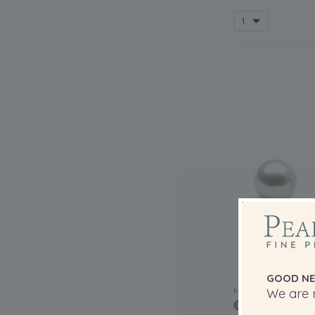
GOOD NE
MINŐSÉG:
We are r