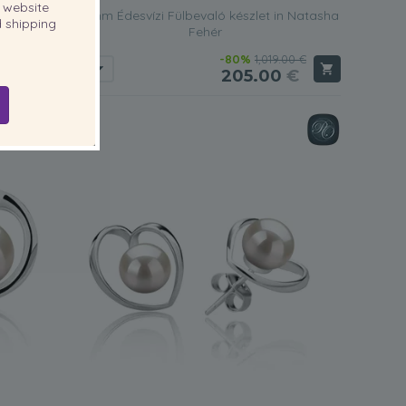
website
 Natasha
7-8mm Édesvízi Fülbevaló készlet in Natasha
 shipping
Fehér
0 €
-80%
1,019.00 €
€
205.00
€