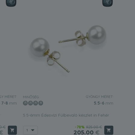
Y MÉRET:
GYÖNGY MÉRET:
MINŐSÉG:
7-8
mm
5.5-6
mm
r
5.5-6mm Édesvízi Fülbevaló készlet in Fehér
0 €
-78%
925.00 €
€
205.00
€