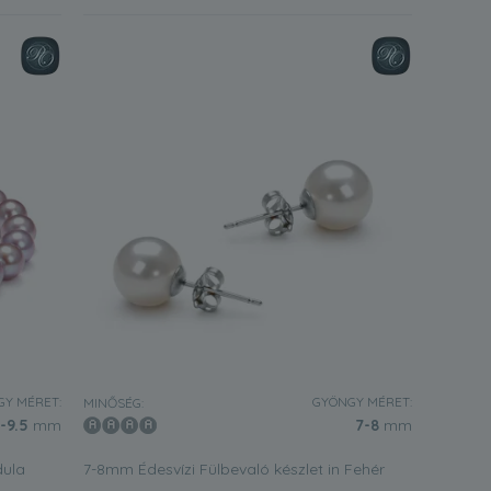
Y MÉRET:
GYÖNGY MÉRET:
MINŐSÉG:
-9.5
mm
7-8
mm
dula
7-8mm Édesvízi Fülbevaló készlet in Fehér