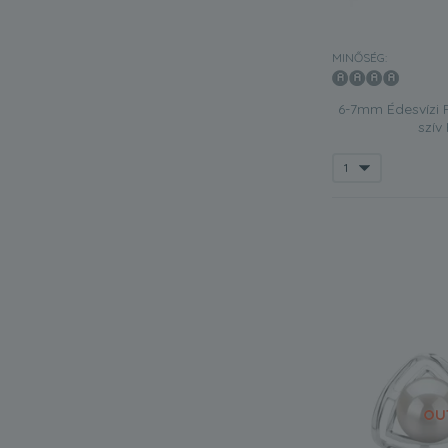
MINŐSÉG:
6-7mm Édesvízi F
szív