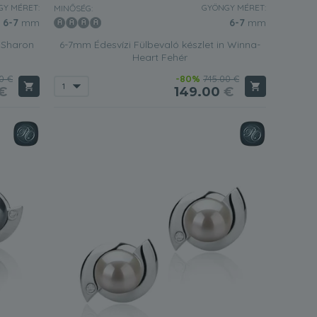
Y MÉRET:
GYÖNGY MÉRET:
MINŐSÉG:
6-7
mm
6-7
mm
n Sharon
6-7mm Édesvízi Fülbevaló készlet in Winna-
Heart Fehér
0 €
-80%
745.00 €
€
149.00
€