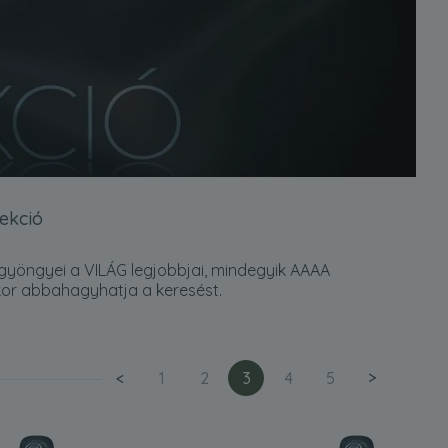
ekció
ó gyöngyei a VILÁG legjobbjai, mindegyik AAAA
kor abbahagyhatja a keresést.
<
1
2
3
4
5
>