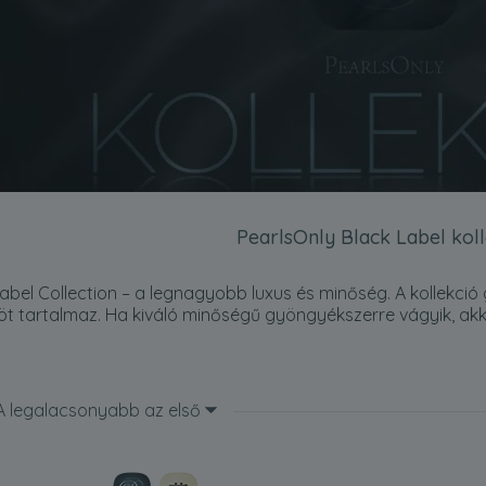
PearlsOnly Black Label koll
abel Collection – a legnagyobb luxus és minőség. A kollekci
 tartalmaz. Ha kiváló minőségű gyöngyékszerre vágyik, ak
A legalacsonyabb az első