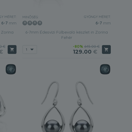
Y MÉRET:
GYÖNGY MÉRET:
MINŐSÉG:
6-7
mm
6-7
mm
 Zorina
6-7mm Édesvízi Fülbevaló készlet in Zorina
Fehér
0 €
-80%
645.00 €
€
129.00
€