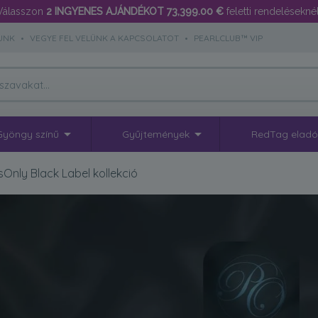
Válasszon
2 INGYENES AJÁNDÉKOT
73,399.00 €
feletti rendeléseknél
UNK
•
VEGYE FEL VELÜNK A KAPCSOLATOT
•
PEARLCLUB™ VIP
Gyöngy színű
Gyűjtemények
RedTag elad
sOnly Black Label kollekció