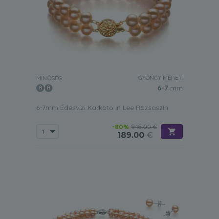
GYÖNGY MÉRET:
MINŐSÉG:
6-7
mm
6-7mm Édesvízi Karköto in Lee Rózsaszín
-80%
945.00 €
189.00
€