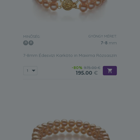
GYÖNGY MÉRET:
MINŐSÉG:
7-8
mm
7-8mm Édesvízi Karköto in Maxima Rózsaszín
-80%
975.00 €
195.00
€