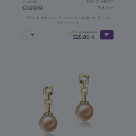
GYÖNGY MÉRET:
MINŐSÉG:
7-8
mm
7-8mm Édesvízi Fülbevaló készlet in Grúzia
Rózsaszín
-78%
2,359.00 €
525.00
€