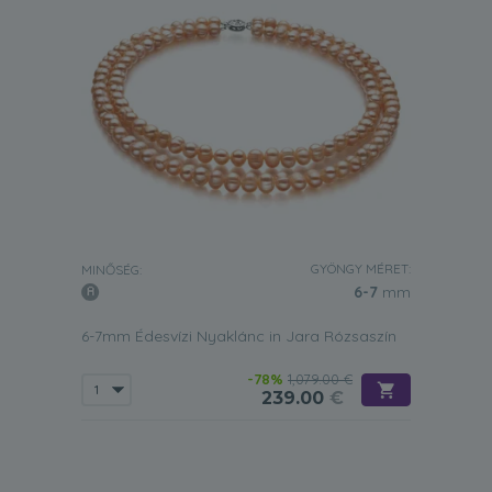
GYÖNGY MÉRET:
MINŐSÉG:
6-7
mm
6-7mm Édesvízi Nyaklánc in Jara Rózsaszín
-78%
1,079.00 €
239.00
€