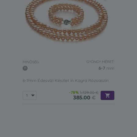
GYÖNGY MÉRET:
MINŐSÉG:
6-7
mm
6-7mm Édesvízi Készlet in Kayra Rózsaszín
-78%
1,729.00 €
385.00
€