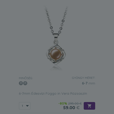
GYÖNGY MÉRET:
MINŐSÉG:
6-7
mm
6-7mm Édesvízi Függo in Vera Rózsaszín
-80%
295.00 €
59.00
€