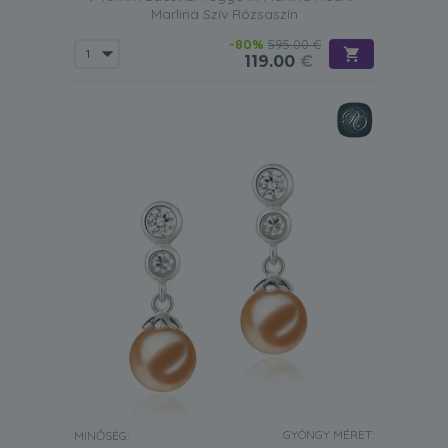
Marlina Szív Rózsaszín
-80%
595.00 €
119.00
€
GYÖNGY MÉRET:
MINŐSÉG: