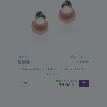
GYÖNGY MÉRET:
MINŐSÉG:
5-6
mm
5-6mm Édesvízi Fülbevaló készlet in Aria
Rózsaszín
-80%
395.00 €
79.00
€