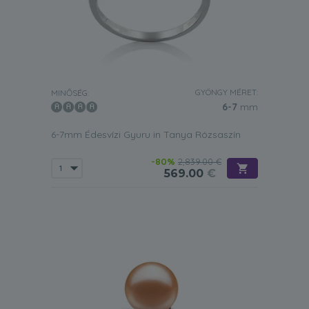
GYÖNGY MÉRET:
MINŐSÉG:
6-7
mm
6-7mm Édesvízi Gyuru in Tanya Rózsaszín
-80%
2,839.00 €
569.00
€