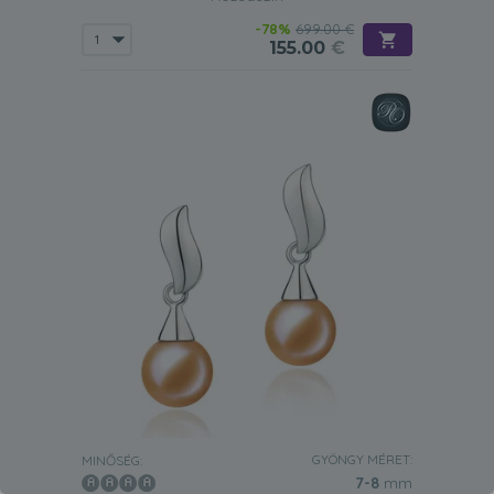
-78%
699.00 €
155.00
€
GYÖNGY MÉRET:
MINŐSÉG:
7-8
mm