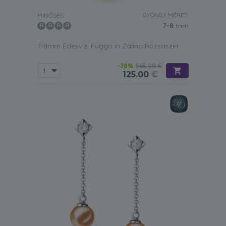
GYÖNGY MÉRET:
MINŐSÉG:
7-8
mm
7-8mm Édesvízi Függo in Zalina Rózsaszín
-78%
565.00 €
125.00
€