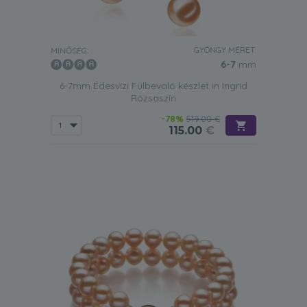
GYÖNGY MÉRET:
MINŐSÉG:
6-7
mm
6-7mm Édesvízi Fülbevaló készlet in Ingrid
Rózsaszín
-78%
519.00 €
115.00
€