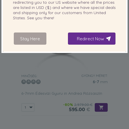
redirecting you to our
US
website where all the prices
are listed in
USD ($)
and where we have special deals
and shipping only for our customers from
United
States
. See you there!
Stay Here
Redirect Now
GYÖNGY MÉRET:
MINŐSÉG:
6-7
mm
6-7mm Édesvízi Gyuru in Andrea Rózsaszín
-80%
2,979.00 €
595.00
€