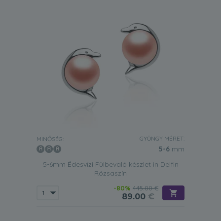
GYÖNGY MÉRET:
MINŐSÉG:
5-6
mm
5-6mm Édesvízi Fülbevaló készlet in Delfin
Rózsaszín
-80%
445.00 €
89.00
€