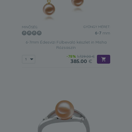
GYÖNGY MÉRET:
MINŐSÉG:
6-7
mm
6-7mm Édesvízi Fülbevaló készlet in Misha
Rózsaszín
-78%
1,729.00 €
385.00
€