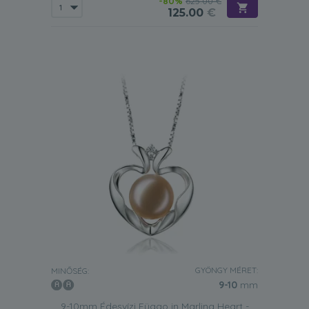
-80%
625.00 €
125.00
€
GYÖNGY MÉRET:
MINŐSÉG:
9-10
mm
9-10mm Édesvízi Függo in Marlina Heart -