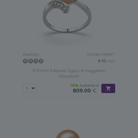
GYÖNGY MÉRET:
MINŐSÉG:
9-10
mm
9-10mm Édesvízi Gyuru in Kegyelem
Rózsaszín
-78%
3,639.00 €
809.00
€