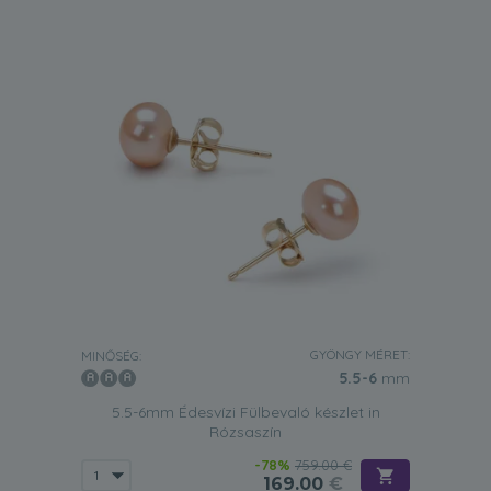
GYÖNGY MÉRET:
MINŐSÉG:
5.5-6
mm
5.5-6mm Édesvízi Fülbevaló készlet in
Rózsaszín
-78%
759.00 €
169.00
€