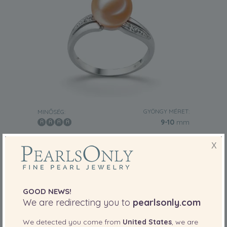
GYÖNGY MÉRET:
MINŐSÉG:
9-10
mm
9-10mm Édesvízi Gyuru in Karolina Rózsaszín
X
-78%
3,959.00 €
879.00
€
GOOD NEWS!
We are redirecting you to
pearlsonly.com
We detected you come from
United States
, we are