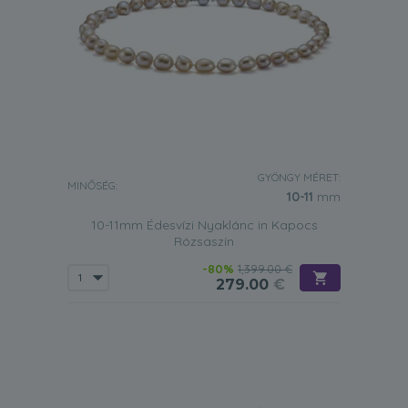
GYÖNGY MÉRET:
MINŐSÉG:
10-11
mm
10-11mm Édesvízi Nyaklánc in Kapocs
Rózsaszín
-80%
1,399.00 €
279.00
€