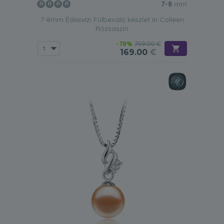
7-8
mm
7-8mm Édesvízi Fülbevaló készlet in Colleen
Rózsaszín
-78%
759.00 €
169.00
€