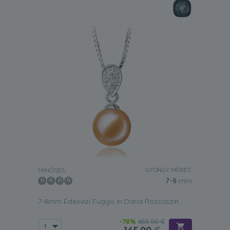
GYÖNGY MÉRET:
MINŐSÉG:
7-8
mm
7-8mm Édesvízi Függo in Daria Rózsaszín
-78%
655.00 €