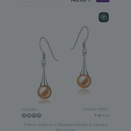
145.00
€
GYÖNGY MÉRET:
MINŐSÉG:
7-8
mm
7-8mm Édesvízi Fülbevaló készlet in Sandra
Rózsaszín