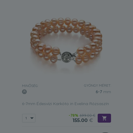
GYÖNGY MÉRET:
MINŐSÉG:
6-7
mm
6-7mm Édesvízi Karköto in Evelina Rózsaszín
-78%
699.00 €
155.00
€