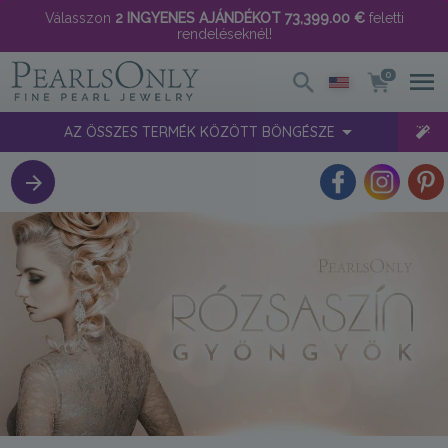
Válasszon
2 INGYENES AJÁNDÉKOT
73,399.00 €
feletti
rendeléseknél!
0
AZ ÖSSZES TERMÉK KÖZÖTT BÖNGÉSZE